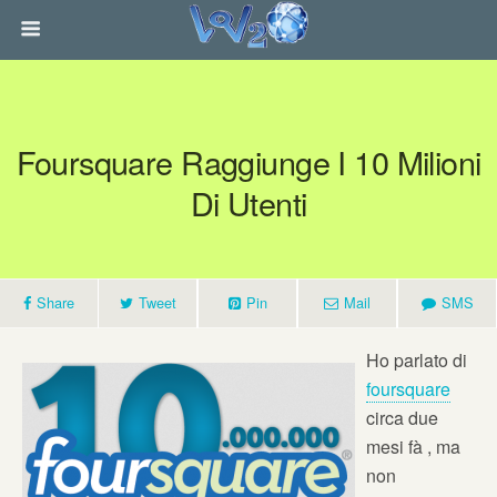
Foursquare Raggiunge I 10 Milioni
Di Utenti
Share
Tweet
Pin
Mail
SMS
Ho parlato di
foursquare
circa due
mesi fà , ma
non