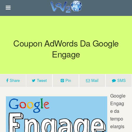
Coupon AdWords Da Google
Engage
Share
Tweet
Pin
Mail
SMS
Google
Engag
e da
tempo
elargis