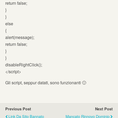
return false;
}
}
else
{
alert(message);
return false;
}
}
disableRightClick();
</script>
Gli script, seppur datati, sono funzionanti 🙂
Previous Post
Next Post
Link Da Sito Bannato
Mancato Rinnovo Dominio