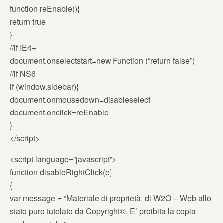
function reEnable(){
return true
}
//if IE4+
document.onselectstart=new Function (“return false”)
//if NS6
if (window.sidebar){
document.onmousedown=disableselect
document.onclick=reEnable
}
</script>
<script language=”javascript”>
function disableRightClick(e)
{
var message = “Materiale di proprietà di W2O – Web allo
stato puro tutelato da Copyright©. E’ proibita la copia