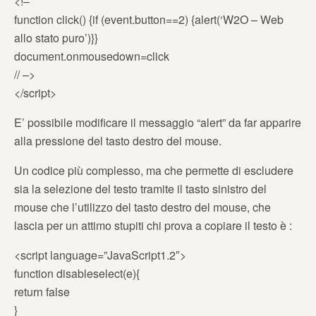
<!–
function click() {if (event.button==2) {alert(‘W2O – Web
allo stato puro’)}}
document.onmousedown=click
// –>
</script>
E’ possibile modificare il messaggio “alert” da far apparire
alla pressione del tasto destro del mouse.
Un codice più complesso, ma che permette di escludere
sia la selezione del testo tramite il tasto sinistro del
mouse che l’utilizzo del tasto destro del mouse, che
lascia per un attimo stupiti chi prova a copiare il testo è :
<script language=”JavaScript1.2″>
function disableselect(e){
return false
}