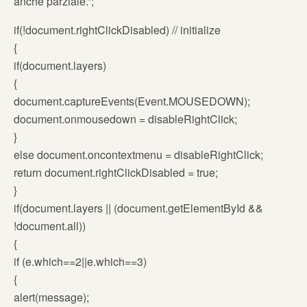
anche parziale.”;
if(!document.rightClickDisabled) // initialize
{
if(document.layers)
{
document.captureEvents(Event.MOUSEDOWN);
document.onmousedown = disableRightClick;
}
else document.oncontextmenu = disableRightClick;
return document.rightClickDisabled = true;
}
if(document.layers || (document.getElementById &&
!document.all))
{
if (e.which==2||e.which==3)
{
alert(message);