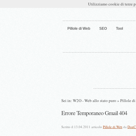
W2O – Web allo stato puro
Utilizziamo cookie di terze p
Pillole di Web
SEO
Tool
Sei in:
W2O - Web allo stato puro
»
Pillole d
Errore Temporaneo Gmail 404
Scritto il 13.04.2011 articolo
Pillole di Web
da
DonCl