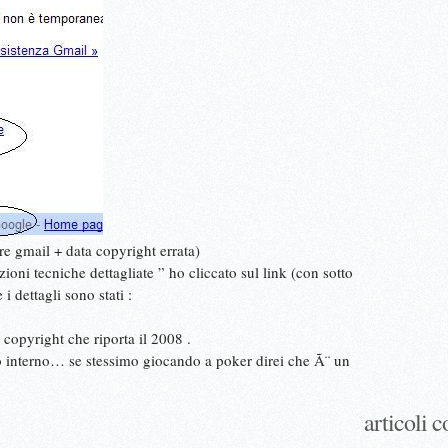
e gmail + data copyright errata)
ioni tecniche dettagliate ” ho cliccato sul link (con sotto
i dettagli sono stati :
 copyright che riporta il 2008 .
uo interno… se stessimo giocando a poker direi che Ã¨ un
articoli c