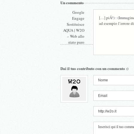
Un commento
Google
[…] piÃ¹) : (Immagine
Engage
ad esempio l’errore d
Sostituisce
AQUA | W2O
– Web allo
stato puro
Dai il tuo contributo con un commento :)