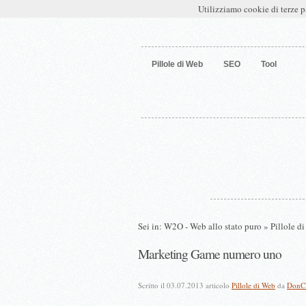
W2O – Web allo stato puro
Utilizziamo cookie di terze p
Pillole di Web
SEO
Tool
Sei in:
W2O - Web allo stato puro
»
Pillole d
Marketing Game numero uno
Scritto il 03.07.2013 articolo
Pillole di Web
da
DonCl