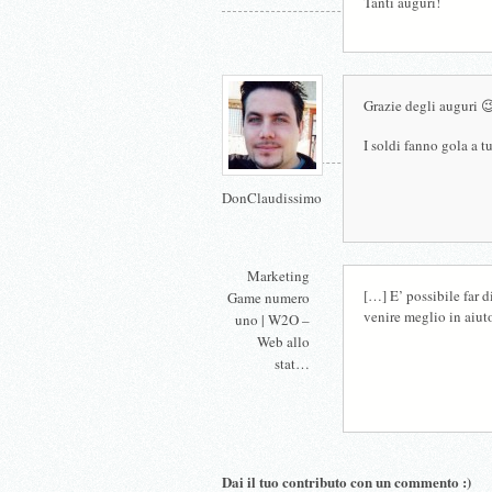
Tanti auguri!
Grazie degli auguri 
I soldi fanno gola a tu
DonClaudissimo
Marketing
[…] E’ possibile far 
Game numero
venire meglio in aiu
uno | W2O –
Web allo
stat…
Dai il tuo contributo con un commento :)