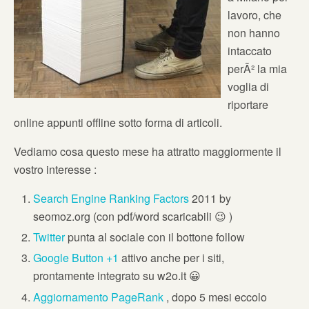
lavoro, che
non hanno
intaccato
perÃ² la mia
voglia di
riportare
online appunti offline sotto forma di articoli.
Vediamo cosa questo mese ha attratto maggiormente il
vostro interesse :
Search Engine Ranking Factors
2011 by
seomoz.org (con pdf/word scaricabili 😉 )
Twitter
punta al sociale con il bottone follow
Google Button +1
attivo anche per i siti,
prontamente integrato su w2o.it 😀
Aggiornamento PageRank
, dopo 5 mesi eccolo