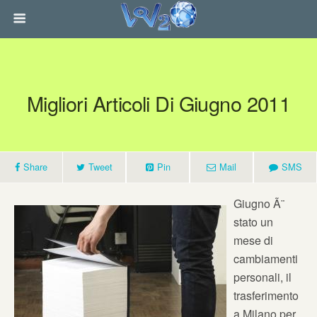
Migliori Articoli Di Giugno 2011
Share
Tweet
Pin
Mail
SMS
Giugno Ã¨
stato un
mese di
cambiamenti
personali, il
trasferimento
a Milano per