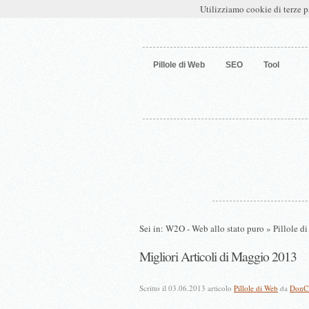
W2O – Web allo stato puro
Utilizziamo cookie di terze p
Pillole di Web
SEO
Tool
Sei in:
W2O - Web allo stato puro
»
Pillole d
Migliori Articoli di Maggio 2013
Scritto il 03.06.2013 articolo
Pillole di Web
da
DonCl