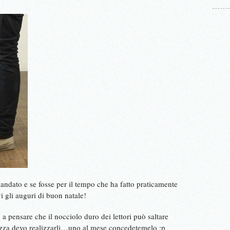
ndato e se fosse per il tempo che ha fatto praticamente
vi gli auguri di buon natale!
a pensare che il nocciolo duro dei lettori può saltare
tezza devo realizzarli…uno al mese concedetemelo :p