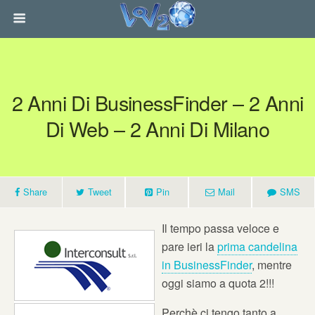
2 Anni Di BusinessFinder – 2 Anni
Di Web – 2 Anni Di Milano
Share
Tweet
Pin
Mail
SMS
Il tempo passa veloce e
pare ieri la
prima candelina
in BusinessFinder
, mentre
oggi siamo a quota 2!!!
Perchè ci tengo tanto a