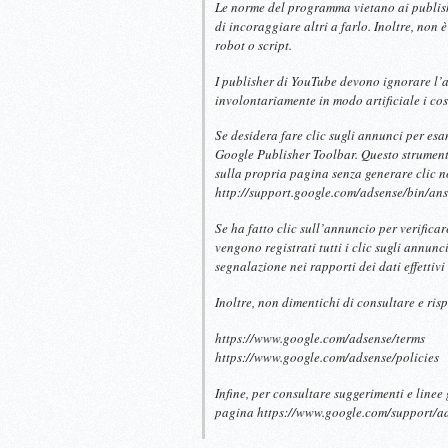
Le norme del programma vietano ai publishe
di incoraggiare altri a farlo. Inoltre, non
robot o script.
I publisher di YouTube devono ignorare l
involontariamente in modo artificiale i cost
Se desidera fare clic sugli annunci per esam
Google Publisher Toolbar. Questo strumento
sulla propria pagina senza generare clic no
http://support.google.com/adsense/bin/a
Se ha fatto clic sull’annuncio per verificar
vengono registrati tutti i clic sugli annunc
segnalazione nei rapporti dei dati effettivi
Inoltre, non dimentichi di consultare e ris
https://www.google.com/adsense/terms
https://www.google.com/adsense/policies
Infine, per consultare suggerimenti e linee
pagina https://www.google.com/support/a