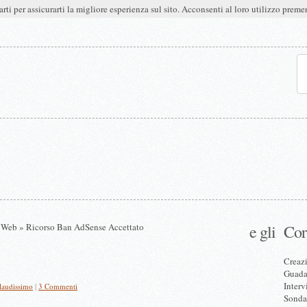
arti per assicurarti la migliore esperienza sul sito. Acconsenti al loro utilizzo pre
i Web
» Ricorso Ban AdSense Accettato
e gli
Cor
Creazi
Guadag
Interv
audissimo
|
3 Commenti
Sonda