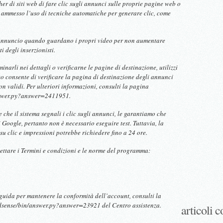
r di siti web di fare clic sugli annunci sulle proprie pagine web o
 è ammesso l’uso di tecniche automatiche per generare clic, come
’annuncio quando guardano i propri video per non aumentare
i degli inserzionisti.
inarli nei dettagli o verificarne le pagine di destinazione, utilizzi
 consente di verificare la pagina di destinazione degli annunci
n validi. Per ulteriori informazioni, consulti la pagina
nswer.py?answer=2411951.
e che il sistema segnali i clic sugli annunci, le garantiamo che
i Google, pertanto non è necessario eseguire test. Tuttavia, la
 su clic e impressioni potrebbe richiedere fino a 24 ore.
pettare i Termini e condizioni e le norme del programma:
 guida per mantenere la conformità dell’account, consulti la
dsense/bin/answer.py?answer=23921 del Centro assistenza.
articoli c