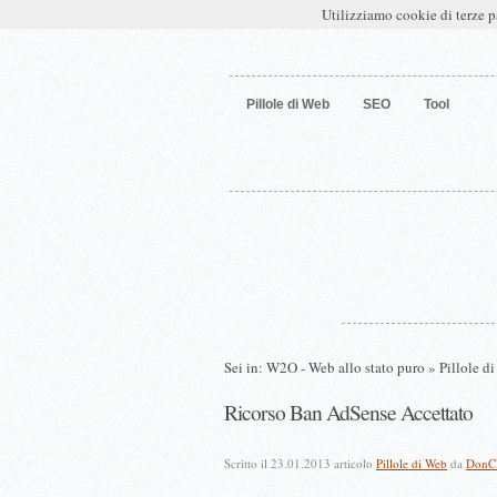
W2O – Web allo stato puro
Utilizziamo cookie di terze p
Pillole di Web
SEO
Tool
Sei in:
W2O - Web allo stato puro
»
Pillole d
Ricorso Ban AdSense Accettato
Scritto il 23.01.2013 articolo
Pillole di Web
da
DonCl