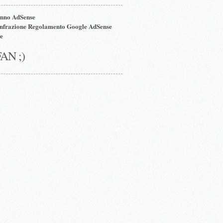
nno AdSense
Infrazione Regolamento Google AdSense
e
FAN ;)