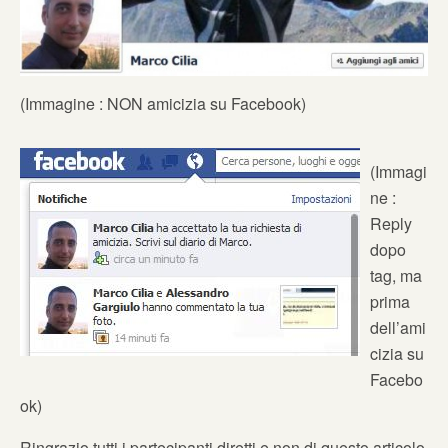
(Immagine : NON amicizia su Facebook)
(Immagi
ne :
Reply
dopo
tag, ma
prima
dell’ami
cizia su
Facebo
ok)
Ringrazio tutti i partecipanti diretti e non di questo articolo