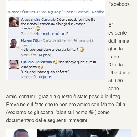
Facebook
)
E’
evidente
dall’imma
gine la
frase
“Gloria
Ubaldini e
altri 50
sono
amici comuni”; grazie a questo è stato possibile il tag.
Prova ne è il fatto che io non ero amico con Marco Cilia
(vediamo se gli scatta l’alert sul nome 😀 ) come
documentato dalle seguenti immagini :