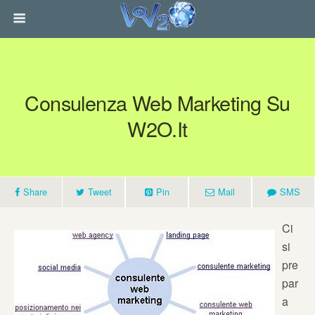
Consulenza Web Marketing Su
W2O.it
Share
Tweet
Pin
Mail
SMS
Ci
si
pre
par
a