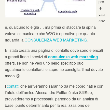
per
le
vac
anz
e, qualcuno lo è già … ma prima di staccare la spina
volevo comunicare che W2O è operativo per quanto
riguarda la
CONSULENZA WEB MARKETING
.
E’ stata creata una pagina di contatto dove sono elencati
a grandi linee i servizi di
consulenza web marketing
offerti, se non ne vedi uno nello specifico puoi
ugualmente contattarci e sapremo consigliarti nel dovuto
modo 😉
I
contatti
che arriveranno saranno da me coordinati e con
l’aiuto dell’amico Alessandro Politanò aka SitiSeo,
provvederemo a processarli, partendo da un’analisi di
base, punto determinante per la realizzazione del