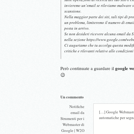
invieremo un’email se rileviamo malware su
scansione.
Nella maggior parte dei siti, tali tipi di pr
un problema, limiteremo il numero di email 
posta in arrivo.
Se non desideri ricevere alcuna email da S
nella sezione https://www.google.com/webm
Ci auguriamo che tu accolga questa modific
critiche e rilevanti relative alle condizioni 
google we
Però continuate a guardare il
😉
Un commento
Notifiche
[…] Google Webmaster
email da
automatiche per segn
Strumenti per i
Webmaster di
Google | W2O