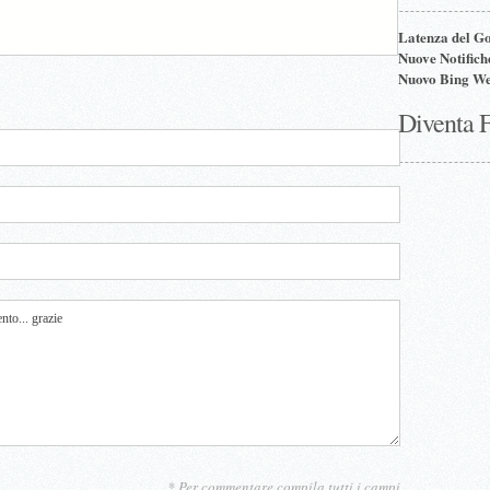
Latenza del G
Nuove Notifich
Nuovo Bing We
Diventa 
* Per commentare compila tutti i campi