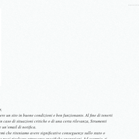
r,
e un sito in buone condizioni e ben funzionante. Al fine di tenerti
 in caso di situazioni critiche o di una certa rilevanza, Strumenti
 un’email di notifica.
emi che riteniamo avere significative conseguenze sullo stato o
he puoi risolvere attraverso specifiche operazioni. Ad esempio, ti