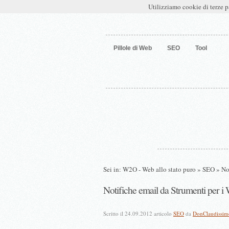
W2O – Web allo stato puro
Utilizziamo cookie di terze p
Pillole di Web
SEO
Tool
Sei in:
W2O - Web allo stato puro
»
SEO
» No
Notifiche email da Strumenti per 
Scritto il 24.09.2012 articolo
SEO
da
DonClaudissim