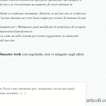
l sito o se riscontriamo un aumento di errori durante la
oblemi si verificano raramente. Tuttavia, se nel tuo sito si verificasse
inviate durante un certo lasso tempo per evitare di intasare la tua
trumenti per i Webmaster, puoi modificare le preferenze di recapito
asters/tools/preferences.
a come un utile sistema per restare aggiornato su situazioni
del tuo sito.
bmaster tools
con regolarità, non vi adagiate sugli allori
 Tools è uno strumento per i webmaster, ora invierà email
alare anomalie. […]
articoli c