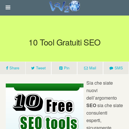
10 Tool Gratuiti SEO
Share
Tweet
Pin
Mail
SMS
Sia che siate
nuovi
dell’argomento
SEO
sia che siate
consulenti
esperti,
sicuramente