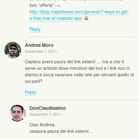
loro “offerta” –>
http://blog.majesticseo.com/general/7-ways-to-get-
a-free-trial-of-majestic-seo/
😀
Reply
Andrea Moro
September 7, 2011
Capisco avere paura dei link esterni … ma a che ti
serve un articolo dove menzioni dei tool e i link non ci
stanno e tocca ravanare nella rete per cercare quello di
cui parli?
Reply
DonClaudissimo
September 7, 2011
Ciao Andrea,
nessuna paura dei link esterni…