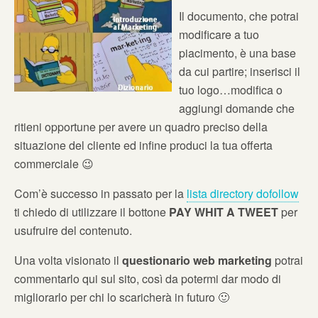
Il documento, che potrai
modificare a tuo
piacimento, è una base
da cui partire; inserisci il
tuo logo…modifica o
aggiungi domande che
ritieni opportune per avere un quadro preciso della
situazione del cliente ed infine produci la tua offerta
commerciale 😉
Com’è successo in passato per la
lista directory dofollow
ti chiedo di utilizzare il bottone
PAY WHIT A TWEET
per
usufruire del contenuto.
Una volta visionato il
questionario web marketing
potrai
commentarlo qui sul sito, così da potermi dar modo di
migliorarlo per chi lo scaricherà in futuro 🙂