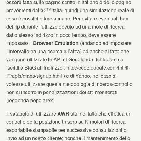
essere fatta sulle pagine scritte in italiano e delle pagine
provenienti dallâ€™Italia, quindi una simulazione reale di
cosa è possibile fare a mano. Per evitare eventuali ban
dell’ip durante l’utilizzo dovuto ad una mole di ricerca
dallo stesso indirizzo in poco tempo, deve essere
impostato il
Browser Emulation
(andando ad impostare
l’intervallo tra una ricerca e l’altra) ed anche al fatto che
vengono utilizzate le API di Google (da richiedere se
iscritti a BigG all’indirizzo : http://code.google.com/intl/it-
IT/apis/maps/signup.html ) e di Yahoo, nel caso si
volesse utilizzare questa metodologia di ricerca/controllo,
non si incorre in penalizzazzioni dei siti monitorati
(leggenda popolare?).
Il vataggio di utilizzare
AWR
stà nel fatto che effettua un
controllo della posizione in serp su N motori di ricerca
esportabile/stampabile per successive consultazioni o
invio ad un nostro cliente; nonche il mantenimento dello