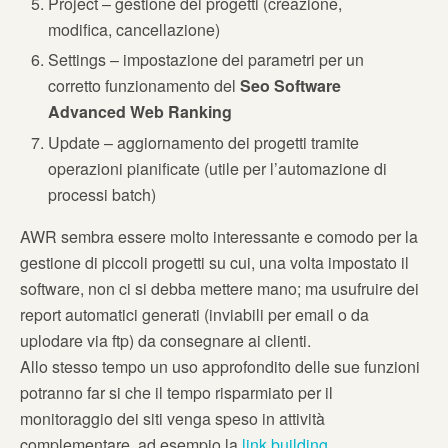
Project – gestione dei progetti (creazione,
modifica, cancellazione)
Settings – impostazione dei parametri per un
corretto funzionamento del
Seo Software
Advanced Web Ranking
Update – aggiornamento dei progetti tramite
operazioni pianificate (utile per l’automazione di
processi batch)
AWR sembra essere molto interessante e comodo per la
gestione di piccoli progetti su cui, una volta impostato il
software, non ci si debba mettere mano; ma usufruire dei
report automatici generati (inviabili per email o da
uplodare via ftp) da consegnare ai clienti.
Allo stesso tempo un uso approfondito delle sue funzioni
potranno far si che il tempo risparmiato per il
monitoraggio dei siti venga speso in attività
complementare, ad esempio la
link building
.