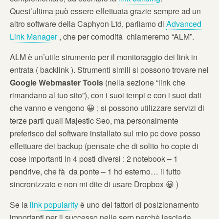
Quest’ultima può essere effettuata grazie sempre ad un
altro software della Caphyon Ltd, parliamo di
Advanced
Link Manager
, che per comodità chiameremo “ALM”.
ALM è un’utile strumento per il monitoraggio dei link in
entrata ( backlink ). Strumenti simili si possono trovare nel
Google Webmaster Tools
(nella sezione “link che
rimandano al tuo sito”), con i suoi tempi e con i suoi dati
che vanno e vengono 😀 ; si possono utilizzare servizi di
terze parti quali Majestic Seo, ma personalmente
preferisco del software installato sul mio pc dove posso
effettuare dei backup (pensate che di solito ho copie di
cose importanti in 4 posti diversi : 2 notebook – 1
pendrive, che fà da ponte – 1 hd esterno… il tutto
sincronizzato e non mi dite di usare Dropbox 😀 )
Se la
link popularity
è uno dei fattori di posizionamento
importanti per il successo nelle serp perchè lasciarla