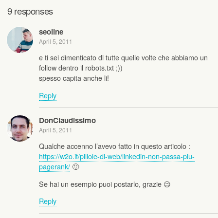
9 responses
seoline
April 5, 2011
e ti sei dimenticato di tutte quelle volte che abbiamo un
follow dentro il robots.txt ;))
spesso capita anche li!
Reply
DonClaudissimo
April 5, 2011
Qualche accenno l’avevo fatto in questo articolo :
https://w2o.it/pillole-di-web/linkedin-non-passa-piu-
pagerank/
🙂
Se hai un esempio puoi postarlo, grazie 😉
Reply