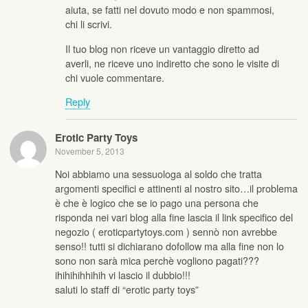
aiuta, se fatti nel dovuto modo e non spammosi,
chi li scrivi.
Il tuo blog non riceve un vantaggio diretto ad
averli, ne riceve uno indiretto che sono le visite di
chi vuole commentare.
Reply
Erotic Party Toys
November 5, 2013
Noi abbiamo una sessuologa al soldo che tratta
argomenti specifici e attinenti al nostro sito…il problema
è che è logico che se io pago una persona che
risponda nei vari blog alla fine lascia il link specifico del
negozio ( eroticpartytoys.com ) sennò non avrebbe
senso!! tutti si dichiarano dofollow ma alla fine non lo
sono non sarà mica perchè vogliono pagati???
ihihihihhihih vi lascio il dubbio!!!
saluti lo staff di “erotic party toys”