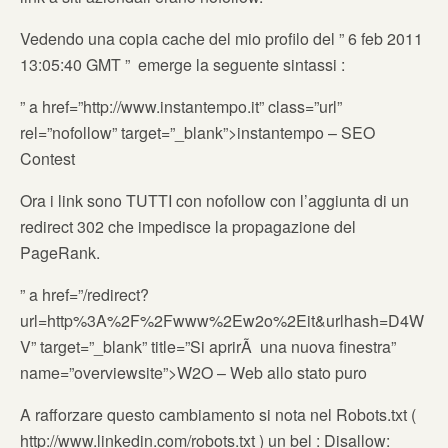
Vedendo una copia cache del mio profilo del ” 6 feb 2011
13:05:40 GMT ” emerge la seguente sintassi :
” a href=”http://www.instantempo.it” class=”url”
rel=”nofollow” target=”_blank”>instantempo – SEO
Contest
Ora i link sono TUTTI con nofollow con l’aggiunta di un
redirect 302 che impedisce la propagazione del
PageRank.
” a href=”/redirect?
url=http%3A%2F%2Fwww%2Ew2o%2Eit&urlhash=D4W
V” target=”_blank” title=”Si aprirÃ una nuova finestra”
name=”overviewsite”>W2O – Web allo stato puro
A rafforzare questo cambiamento si nota nel Robots.txt (
http://www.linkedin.com/robots.txt ) un bel : Disallow: