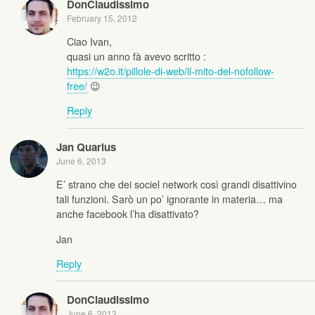
DonClaudissimo
February 15, 2012
Ciao Ivan,
quasi un anno fà avevo scritto :
https://w2o.it/pillole-di-web/il-mito-del-nofollow-
free/
😉
Reply
Jan Quarius
June 6, 2013
E’ strano che dei sociel network così grandi disattivino
tali funzioni. Sarò un po’ ignorante in materia… ma
anche facebook l’ha disattivato?
Jan
Reply
DonClaudissimo
June 6, 2013