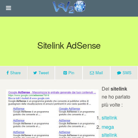
Sitelink AdSense
Share
Tweet
Pin
Mail
SMS
Dei
sitelink
ne ho parlato
più volte :
sitelink
mega
sitelink