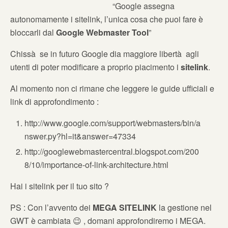
“Google assegna
autonomamente i sitelink, l’unica cosa che puoi fare è
bloccarli dal
Google Webmaster Tool
”
Chissà se in futuro Google dia maggiore libertà agli
utenti di poter modificare a proprio piacimento i
sitelink
.
Al momento non ci rimane che leggere le guide ufficiali e
link di approfondimento :
http://www.google.com/support/webmasters/bin/a
nswer.py?hl=it&answer=47334
http://googlewebmastercentral.blogspot.com/200
8/10/importance-of-link-architecture.html
Hai i sitelink per il tuo sito ?
PS : Con l’avvento dei
MEGA SITELINK
la gestione nel
GWT è cambiata 😉 , domani approfondiremo i MEGA.