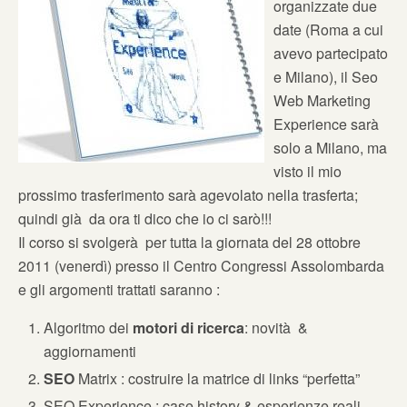
organizzate due
date (Roma a cui
avevo partecipato
e Milano), il Seo
Web Marketing
Experience sarà
solo a Milano, ma
visto il mio
prossimo trasferimento sarà agevolato nella trasferta;
quindi già da ora ti dico che io ci sarò!!!
Il corso si svolgerà per tutta la giornata del 28 ottobre
2011 (venerdì) presso il Centro Congressi Assolombarda
e gli argomenti trattati saranno :
Algoritmo dei
motori di ricerca
: novità &
aggiornamenti
SEO
Matrix : costruire la matrice di links “perfetta”
SEO Experience : case history & esperienze reali